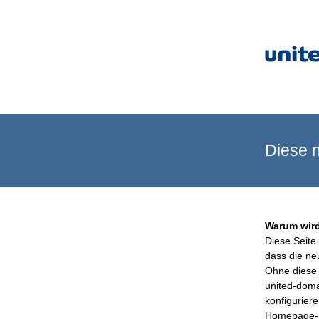
Diese n
Warum wird
Diese Seite 
dass die ne
Ohne diese 
united-doma
konfigurier
Homepage-B