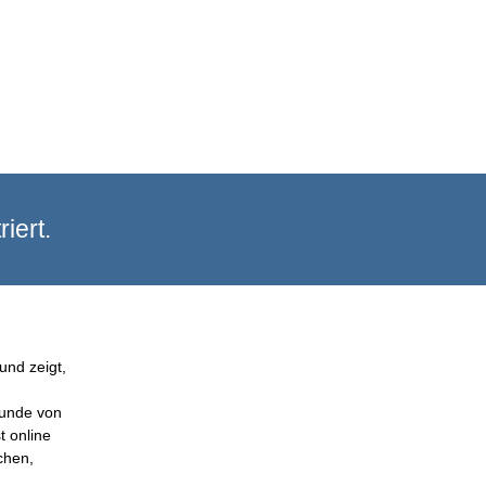
iert.
und zeigt,
Kunde von
t online
chen,